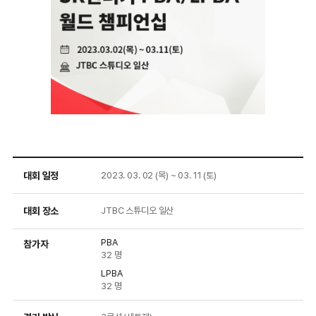
S
K
렌
터
대회 일정
2023. 03. 02 (목) ~ 03. 11 (토)
카
P
대회 장소
JTBC 스튜디오 일산
B
A
PBA
참가자
/
32 명
L
LPBA
P
32 명
B
A