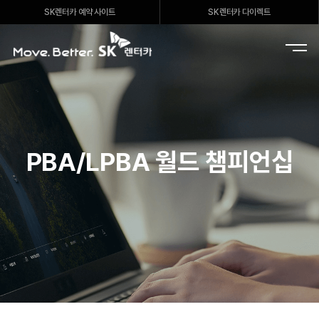
SK렌터카 예약 사이트
SK렌터카 다이렉트
S
M
K
e
렌
n
터
u
카
O
p
e
PBA/LPBA 월드 챔피언십
n