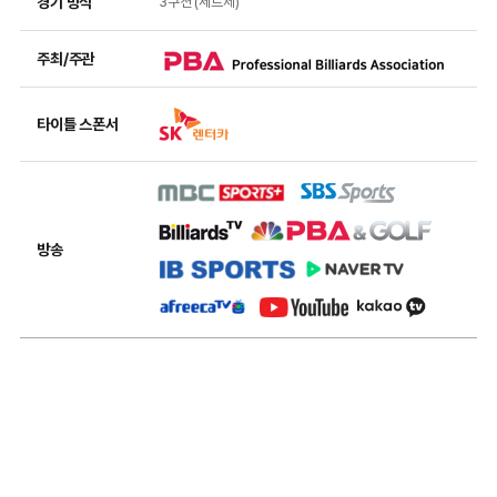
경기 방식
3쿠션 (세트제)
월
드
주최/주관
챔
피
언
타이틀 스폰서
십
2
0
2
3
방송
.
0
3
.
0
2
(
목
)
~