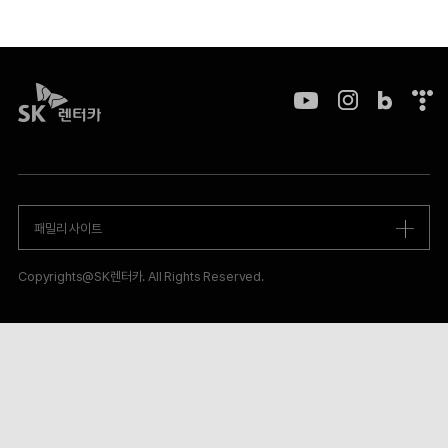
0
3
.
1
1
Y
인
B
T
(
O
스
l
i
토
U
타
o
s
)
T
그
g
t
U
램
바
o
J
B
바
로
r
T
E
로
가
y
B
패밀리 사이트
바
가
기
바
C
로
기
로
스
가
가
Copyrights@SK렌터카. All Rights Reserved.
튜
기
기
디
오
일
산